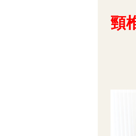
【近鉄 高の原駅から徒
朱雀針灸接骨院