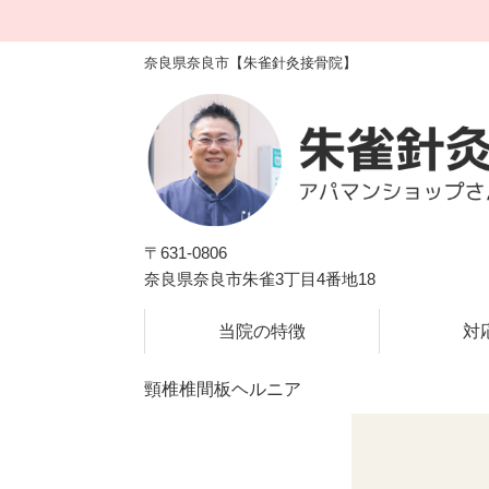
奈良県奈良市【朱雀針灸接骨院】
〒631-0806
奈良県奈良市朱雀3丁目4番地18
のべ100,000人以上
頸椎椎間板ヘル
当院の特徴
対
頸椎椎間板ヘルニア
術
国家資格者による施術｜駐車場