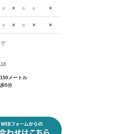
○
✕
○
○
✕
○
✕
○
✕
✕
まで
18
150メートル
歩5分