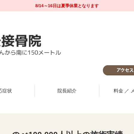
8/14～16日は夏季休業となります
の施術実績
ニア
専門施
応症状
院長紹介
料金 ／ 
5台分あり