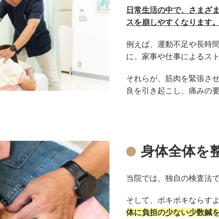
日常生活の中で、さまざ
スを崩しやすくなります
例えば、運動不足や長時
に、家事や仕事によるス
それらが、筋肉を緊張さ
良を引き起こし、痛みの
身体全体を
当院では、独自の検査法
そして、ボキボキならす
体に負担の少ない少数鍼