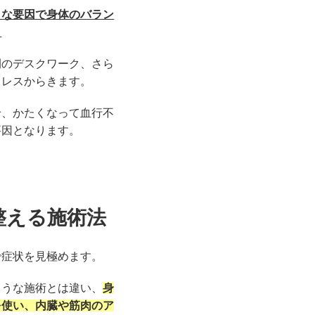
まな要因で身体のバラン
。
間のデスクワーク、さら
トレスからきます。
せ、かたくなって血行不
要因となります。
整える施術法
で症状を見極めます。
ような施術とは違い、
身
を使い、内臓や筋肉のア