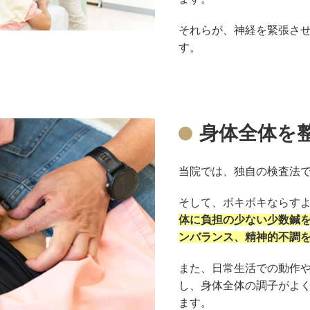
それらが、神経を緊張さ
す。
身体全体を
当院では、独自の検査法
そして、ボキボキならす
体に負担の少ない少数鍼
ンバランス、精神的不調
また、日常生活での動作
し、身体全体の調子がよ
ます。