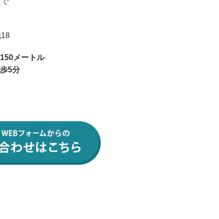
まで
18
150メートル
歩5分