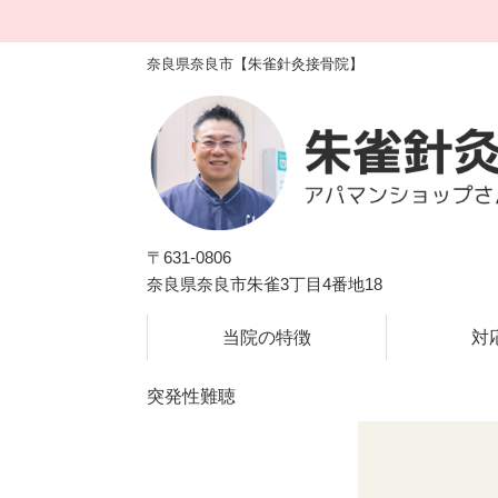
奈良県奈良市【朱雀針灸接骨院】
〒631-0806
奈良県奈良市朱雀3丁目4番地18
のべ100,000人以上
突発性難聴
専
当院の特徴
対
国家資格者による施術｜駐車場
突発性難聴