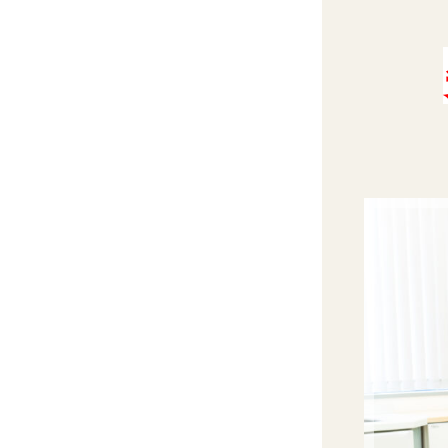
【近鉄 高の原駅から徒
朱雀針灸接骨院