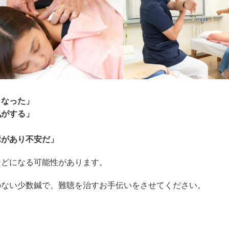
くなった」
気がする」
障があり不安だ
」
などになる可能性があります。
のない少数鍼で、難聴を治すお手伝いをさせてください。