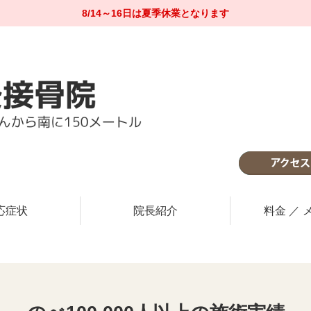
8/14～16日は夏季休業となります
の施術実績
門施術
応症状
院長紹介
料金 ／ 
5台分あり