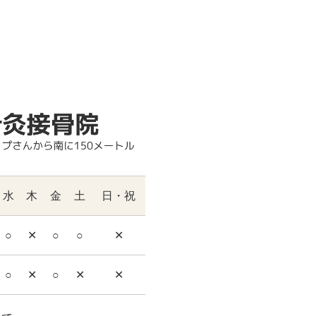
水
木
金
土
日・祝
○
✕
○
○
✕
○
✕
○
✕
✕