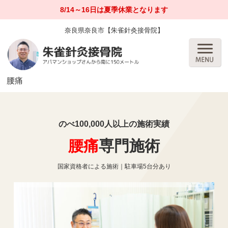
8/14～16日は夏季休業となります
奈良県奈良市【朱雀針灸接骨院】
腰痛
のべ100,000人以上の施術実績
腰痛
専門施術
国家資格者による施術｜駐車場5台分あり